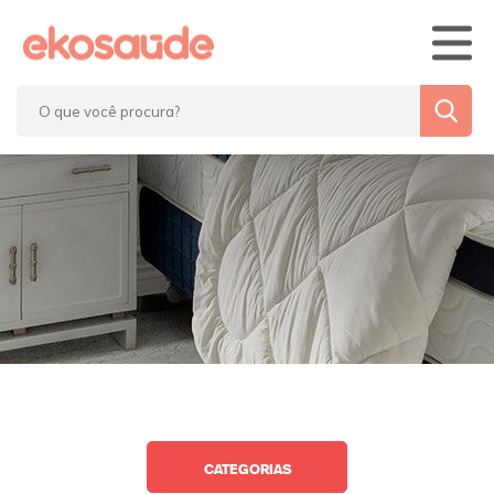
Home
Blog
Eko’7 Saúde
Fale Conosco
CATEGORIAS