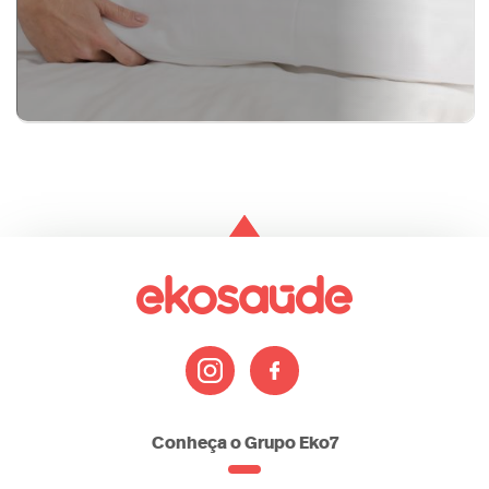
bem-estar
dicas
datas-
sono
Conheça o Grupo Eko7
comemorativas