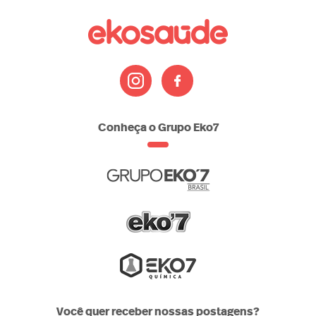
bem-estar
dicas
datas-
sono
Conheça o Grupo Eko7
comemorativas
saude
alimentacao
atividade-
produtos-
fisica
eko7
Você quer receber nossas postagens?