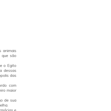
s animais
s que são
e o Egito
ma dessas
ópolis das
ordo com
iro maior
go de sua
elha.
rmácias e