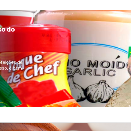
so do
feições de
esso, é bem-