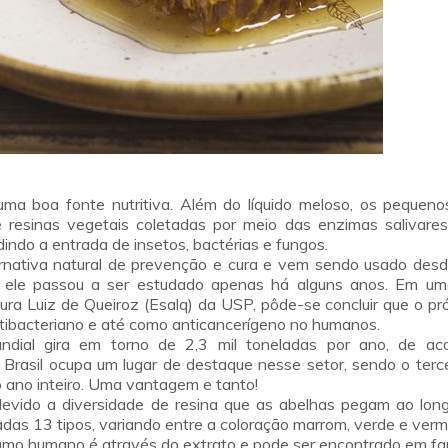
uma boa fonte nutritiva. Além do líquido meloso, os pequeno
e resinas vegetais coletadas por meio das enzimas salivare
dindo a entrada de insetos, bactérias e fungos.
ernativa natural de prevenção e cura e vem sendo usado desd
ia ele passou a ser estudado apenas há alguns anos. Em u
tura Luiz de Queiroz (Esalq) da USP, pôde-se concluir que o pr
ntibacteriano e até como anticancerígeno no humanos.
dial gira em torno de 2,3 mil toneladas por ano, de ac
Brasil ocupa um lugar de destaque nesse setor, sendo o terce
 o ano inteiro. Uma vantagem e tanto!
evido a diversidade de resina que as abelhas pegam ao lon
adas 13 tipos, variando entre a coloração marrom, verde e verm
umo humano é através do extrato e pode ser encontrado em fa