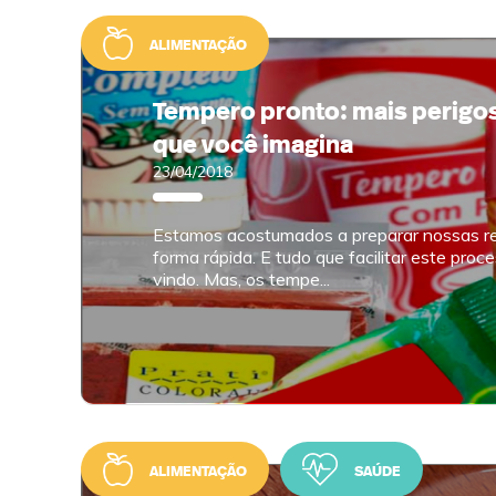
ALIMENTAÇÃO
Tempero pronto: mais perigo
que você imagina
23/04/2018
Estamos acostumados a preparar nossas re
forma rápida. E tudo que facilitar este proc
vindo. Mas, os tempe...
ALIMENTAÇÃO
SAÚDE