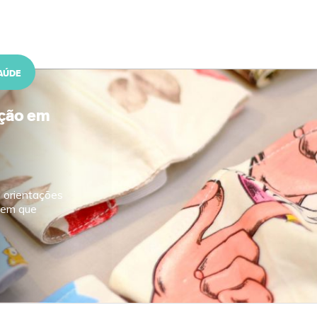
AÚDE
eção em
 orientações
o em que