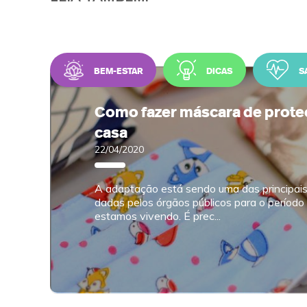
BEM-ESTAR
DICAS
S
Como fazer máscara de prot
casa
22/04/2020
A adaptação está sendo uma das principais
dadas pelos órgãos públicos para o períod
estamos vivendo. É prec...