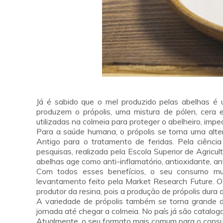
Já é sabido que o mel produzido pelas abelhas é 
produzem o própolis, uma mistura de pólen, cera 
utilizadas na colmeia para proteger o abelheiro, impe
Para a saúde humana, o própolis se torna uma alt
Antigo para o tratamento de feridas. Pela ciênc
pesquisas, realizada pela Escola Superior de Agricul
abelhas age como anti-inflamatório, antioxidante, a
Com todos esses benefícios, o seu consumo mun
levantamento feito pela Market Research Future. O 
produtor da resina, pois a produção de própolis dura
A variedade de própolis também se torna grande d
jornada até chegar a colmeia. No país já são catalog
Atualmente, o seu formato mais comum para o cons