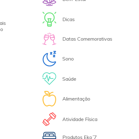
Dicas
ais
ão
Datas Comemorativas
Sono
Saúde
Alimentação
Atividade Física
Produtos Eko´7