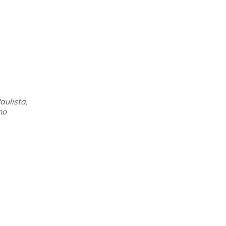
aulista,
no