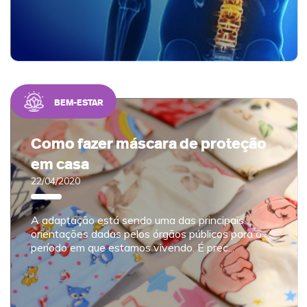
BEM-ESTAR
Como fazer máscara de proteção
em casa
22/04/2020
A adaptação está sendo uma das principais
orientações dadas pelos órgãos públicos para o
período em que estamos vivendo. É prec...