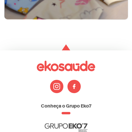
bem-estar
dicas
datas-
sono
Conheça o Grupo Eko7
comemorativas