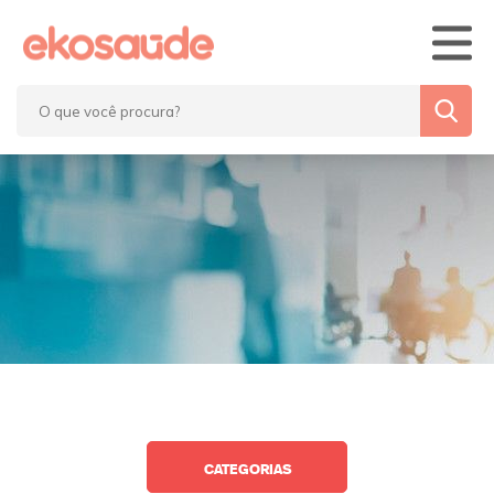
Home
Blog
Eko’7 Saúde
Fale Conosco
CATEGORIAS